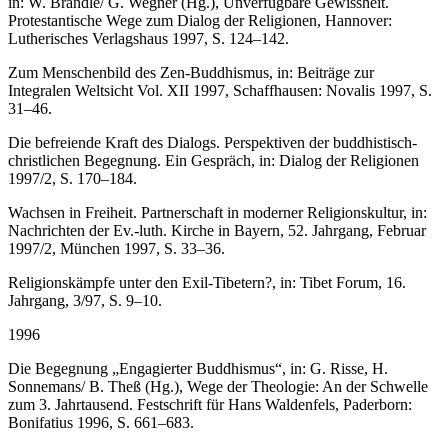
in: W. Brändle/ G. Wegner (Hg.), Unverfügbare Gewissheit.
Protestantische Wege zum Dialog der Religionen, Hannover:
Lutherisches Verlagshaus 1997, S. 124–142.
Zum Menschenbild des Zen-Buddhismus, in: Beiträge zur
Integralen Weltsicht Vol. XII 1997, Schaffhausen: Novalis 1997, S.
31–46.
Die befreiende Kraft des Dialogs. Perspektiven der buddhistisch-
christlichen Begegnung. Ein Gespräch, in: Dialog der Religionen
1997/2, S. 170–184.
Wachsen in Freiheit. Partnerschaft in moderner Religionskultur, in:
Nachrichten der Ev.-luth. Kirche in Bayern, 52. Jahrgang, Februar
1997/2, München 1997, S. 33–36.
Religionskämpfe unter den Exil-Tibetern?, in: Tibet Forum, 16.
Jahrgang, 3/97, S. 9–10.
1996
Die Begegnung „Engagierter Buddhismus“, in: G. Risse, H.
Sonnemans/ B. Theß (Hg.), Wege der Theologie: An der Schwelle
zum 3. Jahrtausend. Festschrift für Hans Waldenfels, Paderborn:
Bonifatius 1996, S. 661–683.