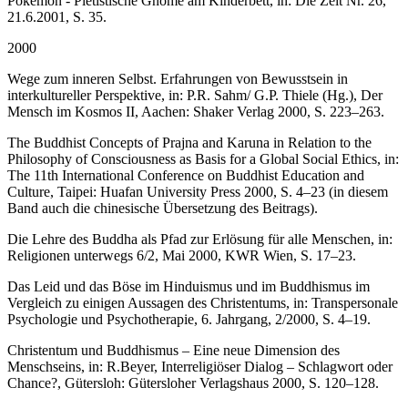
Pokémon - Pietistische Gnome am Kinderbett, in: Die Zeit Nr. 26,
21.6.2001, S. 35.
2000
Wege zum inneren Selbst. Erfahrungen von Bewusstsein in
interkultureller Perspektive, in: P.R. Sahm/ G.P. Thiele (Hg.), Der
Mensch im Kosmos II, Aachen: Shaker Verlag 2000, S. 223–263.
The Buddhist Concepts of Prajna and Karuna in Relation to the
Philosophy of Consciousness as Basis for a Global Social Ethics, in:
The 11th International Conference on Buddhist Education and
Culture, Taipei: Huafan University Press 2000, S. 4–23 (in diesem
Band auch die chinesische Übersetzung des Beitrags).
Die Lehre des Buddha als Pfad zur Erlösung für alle Menschen, in:
Religionen unterwegs 6/2, Mai 2000, KWR Wien, S. 17–23.
Das Leid und das Böse im Hinduismus und im Buddhismus im
Vergleich zu einigen Aussagen des Christentums, in: Transpersonale
Psychologie und Psychotherapie, 6. Jahrgang, 2/2000, S. 4–19.
Christentum und Buddhismus – Eine neue Dimension des
Menschseins, in: R.Beyer, Interreligiöser Dialog – Schlagwort oder
Chance?, Gütersloh: Gütersloher Verlagshaus 2000, S. 120–128.