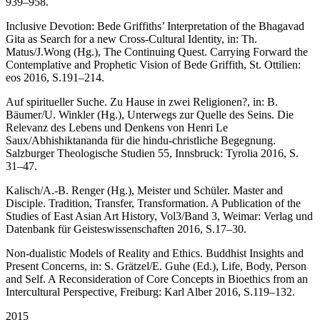
939–958.
Inclusive Devotion: Bede Griffiths’ Interpretation of the Bhagavad
Gita as Search for a new Cross-Cultural Identity, in: Th.
Matus/J.Wong (Hg.), The Continuing Quest. Carrying Forward the
Contemplative and Prophetic Vision of Bede Griffith, St. Ottilien:
eos 2016, S.191–214.
Auf spiritueller Suche. Zu Hause in zwei Religionen?, in: B.
Bäumer/U. Winkler (Hg.), Unterwegs zur Quelle des Seins. Die
Relevanz des Lebens und Denkens von Henri Le
Saux/Abhishiktananda für die hindu-christliche Begegnung.
Salzburger Theologische Studien 55, Innsbruck: Tyrolia 2016, S.
31–47.
Kalisch/A.-B. Renger (Hg.), Meister und Schüler. Master and
Disciple. Tradition, Transfer, Transformation. A Publication of the
Studies of East Asian Art History, Vol3/Band 3, Weimar: Verlag und
Datenbank für Geisteswissenschaften 2016, S.17–30.
Non-dualistic Models of Reality and Ethics. Buddhist Insights and
Present Concerns, in: S. Grätzel/E. Guhe (Ed.), Life, Body, Person
and Self. A Reconsideration of Core Concepts in Bioethics from an
Intercultural Perspective, Freiburg: Karl Alber 2016, S.119–132.
2015