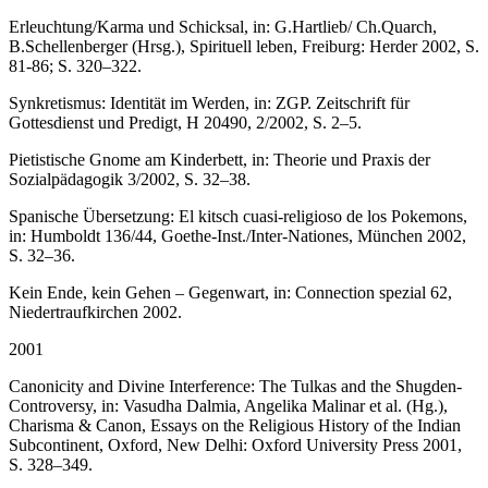
Erleuchtung/Karma und Schicksal, in: G.Hartlieb/ Ch.Quarch,
B.Schellenberger (Hrsg.), Spirituell leben, Freiburg: Herder 2002, S.
81-86; S. 320–322.
Synkretismus: Identität im Werden, in: ZGP. Zeitschrift für
Gottesdienst und Predigt, H 20490, 2/2002, S. 2–5.
Pietistische Gnome am Kinderbett, in: Theorie und Praxis der
Sozialpädagogik 3/2002, S. 32–38.
Spanische Übersetzung: El kitsch cuasi-religioso de los Pokemons,
in: Humboldt 136/44, Goethe-Inst./Inter-Nationes, München 2002,
S. 32–36.
Kein Ende, kein Gehen – Gegenwart, in: Connection spezial 62,
Niedertraufkirchen 2002.
2001
Canonicity and Divine Interference: The Tulkas and the Shugden-
Controversy, in: Vasudha Dalmia, Angelika Malinar et al. (Hg.),
Charisma & Canon, Essays on the Religious History of the Indian
Subcontinent, Oxford, New Delhi: Oxford University Press 2001,
S. 328–349.