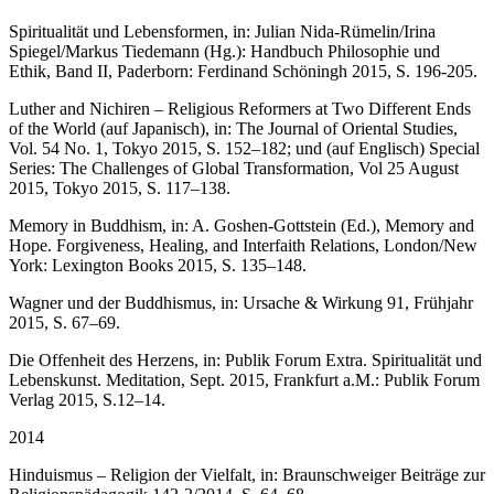
Spiritualität und Lebensformen, in: Julian Nida-Rümelin/Irina
Spiegel/Markus Tiedemann (Hg.): Handbuch Philosophie und
Ethik, Band II, Paderborn: Ferdinand Schöningh 2015, S. 196-205.
Luther and Nichiren – Religious Reformers at Two Different Ends
of the World (auf Japanisch), in: The Journal of Oriental Studies,
Vol. 54 No. 1, Tokyo 2015, S. 152–182; und (auf Englisch) Special
Series: The Challenges of Global Transformation, Vol 25 August
2015, Tokyo 2015, S. 117–138.
Memory in Buddhism, in: A. Goshen-Gottstein (Ed.), Memory and
Hope. Forgiveness, Healing, and Interfaith Relations, London/New
York: Lexington Books 2015, S. 135–148.
Wagner und der Buddhismus, in: Ursache & Wirkung 91, Frühjahr
2015, S. 67–69.
Die Offenheit des Herzens, in: Publik Forum Extra. Spiritualität und
Lebenskunst. Meditation, Sept. 2015, Frankfurt a.M.: Publik Forum
Verlag 2015, S.12–14.
2014
Hinduismus – Religion der Vielfalt, in: Braunschweiger Beiträge zur