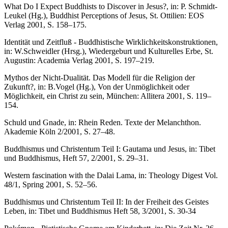
What Do I Expect Buddhists to Discover in Jesus?, in: P. Schmidt-
Leukel (Hg.), Buddhist Perceptions of Jesus, St. Ottilien: EOS
Verlag 2001, S. 158–175.
Identität und Zeitfluß - Buddhistische Wirklichkeitskonstruktionen,
in: W.Schweidler (Hrsg.), Wiedergeburt und Kulturelles Erbe, St.
Augustin: Academia Verlag 2001, S. 197–219.
Mythos der Nicht-Dualität. Das Modell für die Religion der
Zukunft?, in: B.Vogel (Hg.), Von der Unmöglichkeit oder
Möglichkeit, ein Christ zu sein, München: Allitera 2001, S. 119–
154.
Schuld und Gnade, in: Rhein Reden. Texte der Melanchthon.
Akademie Köln 2/2001, S. 27–48.
Buddhismus und Christentum Teil I: Gautama und Jesus, in: Tibet
und Buddhismus, Heft 57, 2/2001, S. 29–31.
Western fascination with the Dalai Lama, in: Theology Digest Vol.
48/1, Spring 2001, S. 52–56.
Buddhismus und Christentum Teil II: In der Freiheit des Geistes
Leben, in: Tibet und Buddhismus Heft 58, 3/2001, S. 30-34