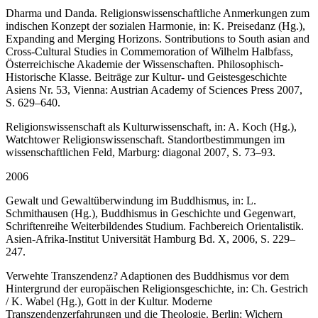
Dharma und Danda. Religionswissenschaftliche Anmerkungen zum
indischen Konzept der sozialen Harmonie, in: K. Preisedanz (Hg.),
Expanding and Merging Horizons. Sontributions to South asian and
Cross-Cultural Studies in Commemoration of Wilhelm Halbfass,
Österreichische Akademie der Wissenschaften. Philosophisch-
Historische Klasse. Beiträge zur Kultur- und Geistesgeschichte
Asiens Nr. 53, Vienna: Austrian Academy of Sciences Press 2007,
S. 629–640.
Religionswissenschaft als Kulturwissenschaft, in: A. Koch (Hg.),
Watchtower Religionswissenschaft. Standortbestimmungen im
wissenschaftlichen Feld, Marburg: diagonal 2007, S. 73–93.
2006
Gewalt und Gewaltüberwindung im Buddhismus, in: L.
Schmithausen (Hg.), Buddhismus in Geschichte und Gegenwart,
Schriftenreihe Weiterbildendes Studium. Fachbereich Orientalistik.
Asien-Afrika-Institut Universität Hamburg Bd. X, 2006, S. 229–
247.
Verwehte Transzendenz? Adaptionen des Buddhismus vor dem
Hintergrund der europäischen Religionsgeschichte, in: Ch. Gestrich
/ K. Wabel (Hg.), Gott in der Kultur. Moderne
Transzendenzerfahrungen und die Theologie. Berlin: Wichern