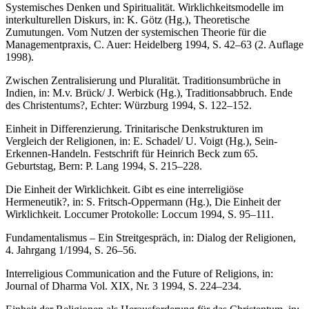
Systemisches Denken und Spiritualität. Wirklichkeitsmodelle im
interkulturellen Diskurs, in: K. Götz (Hg.), Theoretische
Zumutungen. Vom Nutzen der systemischen Theorie für die
Managementpraxis, C. Auer: Heidelberg 1994, S. 42–63 (2. Auflage
1998).
Zwischen Zentralisierung und Pluralität. Traditionsumbrüche in
Indien, in: M.v. Brück/ J. Werbick (Hg.), Traditionsabbruch. Ende
des Christentums?, Echter: Würzburg 1994, S. 122–152.
Einheit in Differenzierung. Trinitarische Denkstrukturen im
Vergleich der Religionen, in: E. Schadel/ U. Voigt (Hg.), Sein-
Erkennen-Handeln. Festschrift für Heinrich Beck zum 65.
Geburtstag, Bern: P. Lang 1994, S. 215–228.
Die Einheit der Wirklichkeit. Gibt es eine interreligiöse
Hermeneutik?, in: S. Fritsch-Oppermann (Hg.), Die Einheit der
Wirklichkeit. Loccumer Protokolle: Loccum 1994, S. 95–111.
Fundamentalismus – Ein Streitgespräch, in: Dialog der Religionen,
4. Jahrgang 1/1994, S. 26–56.
Interreligious Communication and the Future of Religions, in:
Journal of Dharma Vol. XIX, Nr. 3 1994, S. 224–234.