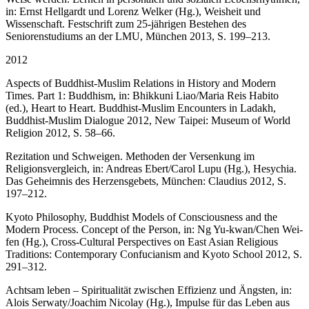
in: Ernst Hellgardt und Lorenz Welker (Hg.), Weisheit und
Wissenschaft. Festschrift zum 25-jährigen Bestehen des
Seniorenstudiums an der LMU, München 2013, S. 199–213.
2012
Aspects of Buddhist-Muslim Relations in History and Modern
Times. Part 1: Buddhism, in: Bhikkuni Liao/Maria Reis Habito
(ed.), Heart to Heart. Buddhist-Muslim Encounters in Ladakh,
Buddhist-Muslim Dialogue 2012, New Taipei: Museum of World
Religion 2012, S. 58–66.
Rezitation und Schweigen. Methoden der Versenkung im
Religionsvergleich, in: Andreas Ebert/Carol Lupu (Hg.), Hesychia.
Das Geheimnis des Herzensgebets, München: Claudius 2012, S.
197–212.
Kyoto Philosophy, Buddhist Models of Consciousness and the
Modern Process. Concept of the Person, in: Ng Yu-kwan/Chen Wei-
fen (Hg.), Cross-Cultural Perspectives on East Asian Religious
Traditions: Contemporary Confucianism and Kyoto School 2012, S.
291–312.
Achtsam leben – Spiritualität zwischen Effizienz und Ängsten, in:
Alois Serwaty/Joachim Nicolay (Hg.), Impulse für das Leben aus