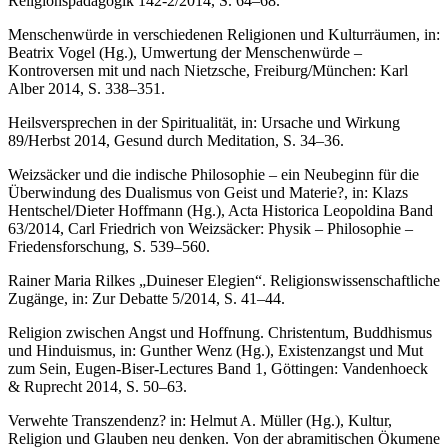
Religionspädagogik 142-2/2014, S. 64–68.
Menschenwürde in verschiedenen Religionen und Kulturräumen, in:
Beatrix Vogel (Hg.), Umwertung der Menschenwürde –
Kontroversen mit und nach Nietzsche, Freiburg/München: Karl
Alber 2014, S. 338–351.
Heilsversprechen in der Spiritualität, in: Ursache und Wirkung
89/Herbst 2014, Gesund durch Meditation, S. 34–36.
Weizsäcker und die indische Philosophie – ein Neubeginn für die
Überwindung des Dualismus von Geist und Materie?, in: Klazs
Hentschel/Dieter Hoffmann (Hg.), Acta Historica Leopoldina Band
63/2014, Carl Friedrich von Weizsäcker: Physik – Philosophie –
Friedensforschung, S. 539–560.
Rainer Maria Rilkes „Duineser Elegien“. Religionswissenschaftliche
Zugänge, in: Zur Debatte 5/2014, S. 41–44.
Religion zwischen Angst und Hoffnung. Christentum, Buddhismus
und Hinduismus, in: Gunther Wenz (Hg.), Existenzangst und Mut
zum Sein, Eugen-Biser-Lectures Band 1, Göttingen: Vandenhoeck
& Ruprecht 2014, S. 50–63.
Verwehte Transzendenz? in: Helmut A. Müller (Hg.), Kultur,
Religion und Glauben neu denken. Von der abramitischen Ökumene