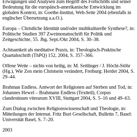
Erwägungen und Analysen zum Begriff des Fortschritts und seiner
Bedeutung für die europäisch-amerikanische Entwicklung im
globalen Kontext, in: Goethe-Institut, Web-Seite 2004 (ebenfalls in
englischer Übersetzung a.a.O.).
Europa – Christliche Identität und/oder multikulturelle Synthese?, in:
Politische Studien 397 Zweimonatsschrift für Politik und
Zeitgeschichte, 55. Jhg. Sept./Okt 2004, S. 30–38.
Achtsamkeit als meditative Praxis, in: Theologisch-Praktische
Quartalsschrift (ThPQ) 152, 2004, S. 357–366.
Offene Weite – nichts von heilig, in: M. Seitlinger / J. Höcht-Stöhr
(Hg.), Wie Zen mein Christsein verändert, Freiburg: Herder 2004, S.
29–44.
Brahman Endless. Antwort der Religionen auf Sterben und Tod, in:
Johannes Hewel – Brahmann Endless (Textteil), Corpus
clandestinum vitrearum XVIII, Stuttgart 2004, S. 5–16 und 49–63.
Zum Dialog zwischen Religionswissenschaft und Theologie, in:
Mitteilungen der Internat. Fritz Buri Gesellschaft, Bulletin 7, Basel:
Universität Basel, S. 7–20.
2003