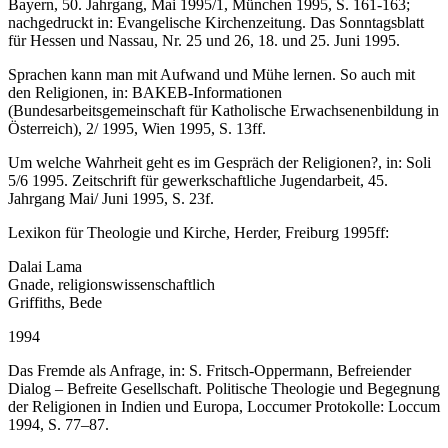
Bayern, 50. Jahrgang, Mai 1995/1, München 1995, S. 161-163;
nachgedruckt in: Evangelische Kirchenzeitung. Das Sonntagsblatt
für Hessen und Nassau, Nr. 25 und 26, 18. und 25. Juni 1995.
Sprachen kann man mit Aufwand und Mühe lernen. So auch mit
den Religionen, in: BAKEB-Informationen
(Bundesarbeitsgemeinschaft für Katholische Erwachsenenbildung in
Österreich), 2/ 1995, Wien 1995, S. 13ff.
Um welche Wahrheit geht es im Gespräch der Religionen?, in: Soli
5/6 1995. Zeitschrift für gewerkschaftliche Jugendarbeit, 45.
Jahrgang Mai/ Juni 1995, S. 23f.
Lexikon für Theologie und Kirche, Herder, Freiburg 1995ff:
Dalai Lama
Gnade, religionswissenschaftlich
Griffiths, Bede
1994
Das Fremde als Anfrage, in: S. Fritsch-Oppermann, Befreiender
Dialog – Befreite Gesellschaft. Politische Theologie und Begegnung
der Religionen in Indien und Europa, Loccumer Protokolle: Loccum
1994, S. 77–87.