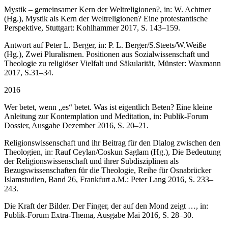
Mystik – gemeinsamer Kern der Weltreligionen?, in: W. Achtner
(Hg.), Mystik als Kern der Weltreligionen? Eine protestantische
Perspektive, Stuttgart: Kohlhammer 2017, S. 143–159.
Antwort auf Peter L. Berger, in: P. L. Berger/S.Steets/W.Weiße
(Hg.), Zwei Pluralismen. Positionen aus Sozialwissenschaft und
Theologie zu religiöser Vielfalt und Säkularität, Münster: Waxmann
2017, S.31–34.
2016
Wer betet, wenn „es“ betet. Was ist eigentlich Beten? Eine kleine
Anleitung zur Kontemplation und Meditation, in: Publik-Forum
Dossier, Ausgabe Dezember 2016, S. 20–21.
Religionswissenschaft und ihr Beitrag für den Dialog zwischen den
Theologien, in: Rauf Ceylan/Coskun Saglam (Hg.), Die Bedeutung
der Religionswissenschaft und ihrer Subdisziplinen als
Bezugswissenschaften für die Theologie, Reihe für Osnabrücker
Islamstudien, Band 26, Frankfurt a.M.: Peter Lang 2016, S. 233–
243.
Die Kraft der Bilder. Der Finger, der auf den Mond zeigt …, in:
Publik-Forum Extra-Thema, Ausgabe Mai 2016, S. 28–30.