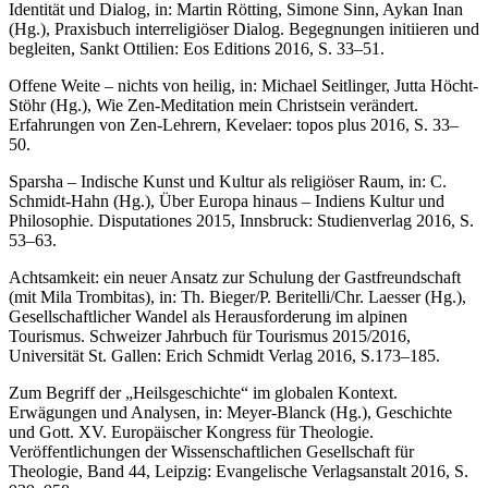
Identität und Dialog, in: Martin Rötting, Simone Sinn, Aykan Inan
(Hg.), Praxisbuch interreligiöser Dialog. Begegnungen initiieren und
begleiten, Sankt Ottilien: Eos Editions 2016, S. 33–51.
Offene Weite – nichts von heilig, in: Michael Seitlinger, Jutta Höcht-
Stöhr (Hg.), Wie Zen-Meditation mein Christsein verändert.
Erfahrungen von Zen-Lehrern, Kevelaer: topos plus 2016, S. 33–
50.
Sparsha – Indische Kunst und Kultur als religiöser Raum, in: C.
Schmidt-Hahn (Hg.), Über Europa hinaus – Indiens Kultur und
Philosophie. Disputationes 2015, Innsbruck: Studienverlag 2016, S.
53–63.
Achtsamkeit: ein neuer Ansatz zur Schulung der Gastfreundschaft
(mit Mila Trombitas), in: Th. Bieger/P. Beritelli/Chr. Laesser (Hg.),
Gesellschaftlicher Wandel als Herausforderung im alpinen
Tourismus. Schweizer Jahrbuch für Tourismus 2015/2016,
Universität St. Gallen: Erich Schmidt Verlag 2016, S.173–185.
Zum Begriff der „Heilsgeschichte“ im globalen Kontext.
Erwägungen und Analysen, in: Meyer-Blanck (Hg.), Geschichte
und Gott. XV. Europäischer Kongress für Theologie.
Veröffentlichungen der Wissenschaftlichen Gesellschaft für
Theologie, Band 44, Leipzig: Evangelische Verlagsanstalt 2016, S.