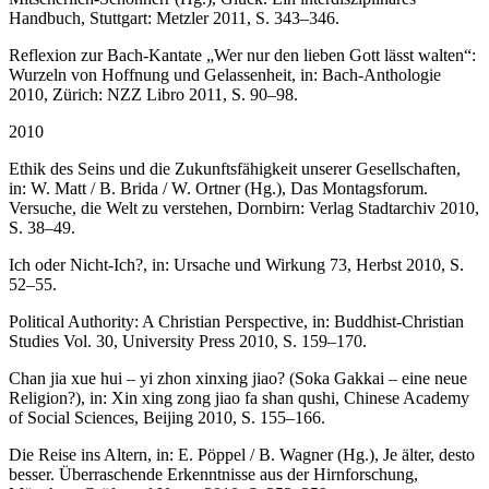
Handbuch, Stuttgart: Metzler 2011, S. 343–346.
Reflexion zur Bach-Kantate „Wer nur den lieben Gott lässt walten“:
Wurzeln von Hoffnung und Gelassenheit, in: Bach-Anthologie
2010, Zürich: NZZ Libro 2011, S. 90–98.
2010
Ethik des Seins und die Zukunftsfähigkeit unserer Gesellschaften,
in: W. Matt / B. Brida / W. Ortner (Hg.), Das Montagsforum.
Versuche, die Welt zu verstehen, Dornbirn: Verlag Stadtarchiv 2010,
S. 38–49.
Ich oder Nicht-Ich?, in: Ursache und Wirkung 73, Herbst 2010, S.
52–55.
Political Authority: A Christian Perspective, in: Buddhist-Christian
Studies Vol. 30, University Press 2010, S. 159–170.
Chan jia xue hui – yi zhon xinxing jiao? (Soka Gakkai – eine neue
Religion?), in: Xin xing zong jiao fa shan qushi, Chinese Academy
of Social Sciences, Beijing 2010, S. 155–166.
Die Reise ins Altern, in: E. Pöppel / B. Wagner (Hg.), Je älter, desto
besser. Überraschende Erkenntnisse aus der Hirnforschung,