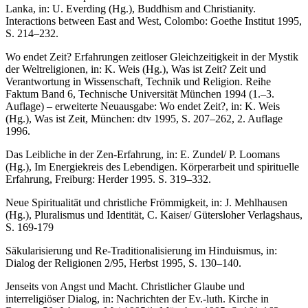
Lanka, in: U. Everding (Hg.), Buddhism and Christianity.
Interactions between East and West, Colombo: Goethe Institut 1995,
S. 214–232.
Wo endet Zeit? Erfahrungen zeitloser Gleichzeitigkeit in der Mystik
der Weltreligionen, in: K. Weis (Hg.), Was ist Zeit? Zeit und
Verantwortung in Wissenschaft, Technik und Religion. Reihe
Faktum Band 6, Technische Universität München 1994 (1.–3.
Auflage) – erweiterte Neuausgabe: Wo endet Zeit?, in: K. Weis
(Hg.), Was ist Zeit, München: dtv 1995, S. 207–262, 2. Auflage
1996.
Das Leibliche in der Zen-Erfahrung, in: E. Zundel/ P. Loomans
(Hg.), Im Energiekreis des Lebendigen. Körperarbeit und spirituelle
Erfahrung, Freiburg: Herder 1995. S. 319–332.
Neue Spiritualität und christliche Frömmigkeit, in: J. Mehlhausen
(Hg.), Pluralismus und Identität, C. Kaiser/ Gütersloher Verlagshaus,
S. 169-179
Säkularisierung und Re-Traditionalisierung im Hinduismus, in:
Dialog der Religionen 2/95, Herbst 1995, S. 130–140.
Jenseits von Angst und Macht. Christlicher Glaube und
interreligiöser Dialog, in: Nachrichten der Ev.-luth. Kirche in