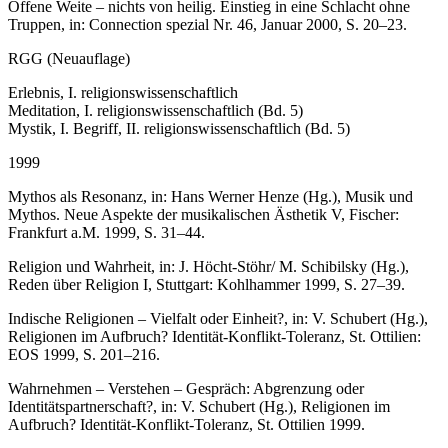
Offene Weite – nichts von heilig. Einstieg in eine Schlacht ohne
Truppen, in: Connection spezial Nr. 46, Januar 2000, S. 20–23.
RGG (Neuauflage)
Erlebnis, I. religionswissenschaftlich
Meditation, I. religionswissenschaftlich (Bd. 5)
Mystik, I. Begriff, II. religionswissenschaftlich (Bd. 5)
1999
Mythos als Resonanz, in: Hans Werner Henze (Hg.), Musik und
Mythos. Neue Aspekte der musikalischen Ästhetik V, Fischer:
Frankfurt a.M. 1999, S. 31–44.
Religion und Wahrheit, in: J. Höcht-Stöhr/ M. Schibilsky (Hg.),
Reden über Religion I, Stuttgart: Kohlhammer 1999, S. 27–39.
Indische Religionen – Vielfalt oder Einheit?, in: V. Schubert (Hg.),
Religionen im Aufbruch? Identität-Konflikt-Toleranz, St. Ottilien:
EOS 1999, S. 201–216.
Wahrnehmen – Verstehen – Gespräch: Abgrenzung oder
Identitätspartnerschaft?, in: V. Schubert (Hg.), Religionen im
Aufbruch? Identität-Konflikt-Toleranz, St. Ottilien 1999.