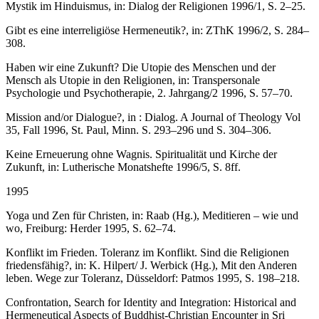
Mystik im Hinduismus, in: Dialog der Religionen 1996/1, S. 2–25.
Gibt es eine interreligiöse Hermeneutik?, in: ZThK 1996/2, S. 284–
308.
Haben wir eine Zukunft? Die Utopie des Menschen und der
Mensch als Utopie in den Religionen, in: Transpersonale
Psychologie und Psychotherapie, 2. Jahrgang/2 1996, S. 57–70.
Mission and/or Dialogue?, in : Dialog. A Journal of Theology Vol
35, Fall 1996, St. Paul, Minn. S. 293–296 und S. 304–306.
Keine Erneuerung ohne Wagnis. Spiritualität und Kirche der
Zukunft, in: Lutherische Monatshefte 1996/5, S. 8ff.
1995
Yoga und Zen für Christen, in: Raab (Hg.), Meditieren – wie und
wo, Freiburg: Herder 1995, S. 62–74.
Konflikt im Frieden. Toleranz im Konflikt. Sind die Religionen
friedensfähig?, in: K. Hilpert/ J. Werbick (Hg.), Mit den Anderen
leben. Wege zur Toleranz, Düsseldorf: Patmos 1995, S. 198–218.
Confrontation, Search for Identity and Integration: Historical and
Hermeneutical Aspects of Buddhist-Christian Encounter in Sri