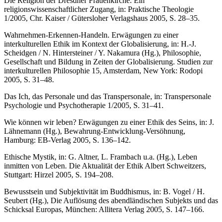
Die Religion der Dresdner Frauenkirche. Ein
religionswissenschaftlicher Zugang, in: Praktische Theologie
1/2005, Chr. Kaiser / Gütersloher Verlagshaus 2005, S. 28–35.
Wahrnehmen-Erkennen-Handeln. Erwägungen zu einer
interkulturellen Ethik im Kontext der Globalisierung, in: H.-J.
Scheidgen / N. Hintersteiner / Y. Nakamura (Hg.), Philosophie,
Gesellschaft und Bildung in Zeiten der Globalisierung. Studien zur
interkulturellen Philosophie 15, Amsterdam, New York: Rodopi
2005, S. 31–48.
Das Ich, das Personale und das Transpersonale, in: Transpersonale
Psychologie und Psychotherapie 1/2005, S. 31–41.
Wie können wir leben? Erwägungen zu einer Ethik des Seins, in: J.
Lähnemann (Hg.), Bewahrung-Entwicklung-Versöhnung,
Hamburg: EB-Verlag 2005, S. 136–142.
Ethische Mystik, in: G. Altner, L. Frambach u.a. (Hg.), Leben
inmitten von Leben. Die Aktualität der Ethik Albert Schweitzers,
Stuttgart: Hirzel 2005, S. 194–208.
Bewusstsein und Subjektivität im Buddhismus, in: B. Vogel / H.
Seubert (Hg.), Die Auflösung des abendländischen Subjekts und das
Schicksal Europas, München: Allitera Verlag 2005, S. 147–166.