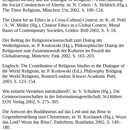
the Social Construction of Alterity, in: N. Cohen / A. Heldrich (Hg.),
The Three Religions, München: Utz 2002, S. 109–124.
The Quest for an Ethics in a Cross-Cultural Context, in: K.-H. Pohl
/ A. W. Müller (Hg.), Chinese Ethics in a Global Context. Moral
Bases of Contemporary Societies, Leiden: Brill 2002, S. 3–18.
Der Beitrag der Religionswissenschaft zum Dialog der
Weltreligionen, in: P. Koslowski (Hg.), Philosophischer Dialog der
Religionen statt Zusammenstoß der Kulturen im Prozeß der
Globalisierung, München: Fink 2002, S. 163–203.
Englisch: The Contribution of Religious Studies to the Dialogue of
the World Religions, in: P. Koslowski (Ed.), Philosophy Bridging
the World Religions, Boston/London: Kluwer Academic Publ.
2003, S. 123–154.
Wie entsteht Verstehen interkulturell?, in: V. Schubert (Hg.), Die
Geisteswissenschaften in der Informationsgesellschaft, St.Ottilien:
EOS Verlag 2002, S. 275–305.
Die Antwort des Buddhismus auf das Leid und das Böse in
Gegenüberstellung zum Christentum, in: H. Kochanek (Hg.), Wozu
das Leid? Wozu das Böse?, Paderborn: Bonifatius 2002, S. 149–
180.