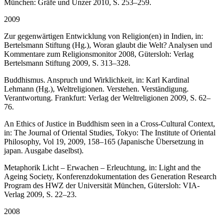
München: Gräfe und Unzer 2010, S. 253–259.
2009
Zur gegenwärtigen Entwicklung von Religion(en) in Indien, in:
Bertelsmann Stiftung (Hg.), Woran glaubt die Welt? Analysen und
Kommentare zum Religionsmonitor 2008, Gütersloh: Verlag
Bertelsmann Stiftung 2009, S. 313–328.
Buddhismus. Anspruch und Wirklichkeit, in: Karl Kardinal
Lehmann (Hg.), Weltreligionen. Verstehen. Verständigung.
Verantwortung. Frankfurt: Verlag der Weltreligionen 2009, S. 62–
76.
An Ethics of Justice in Buddhism seen in a Cross-Cultural Context,
in: The Journal of Oriental Studies, Tokyo: The Institute of Oriental
Philosophy, Vol 19, 2009, 158–165 (Japanische Übersetzung in
japan. Ausgabe daselbst).
Metaphorik Licht – Erwachen – Erleuchtung, in: Light and the
Ageing Society, Konferenzdokumentation des Generation Research
Program des HWZ der Universität München, Gütersloh: VIA-
Verlag 2009, S. 22–23.
2008