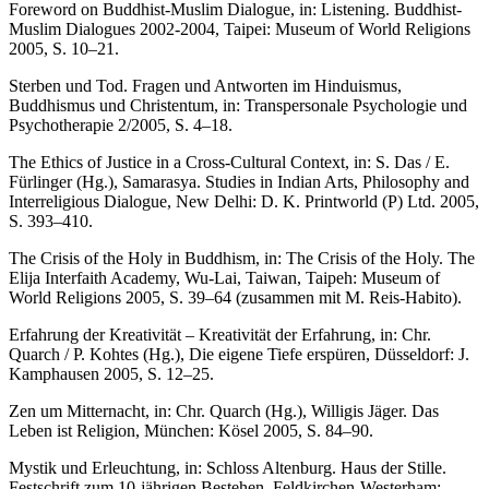
Foreword on Buddhist-Muslim Dialogue, in: Listening. Buddhist-
Muslim Dialogues 2002-2004, Taipei: Museum of World Religions
2005, S. 10–21.
Sterben und Tod. Fragen und Antworten im Hinduismus,
Buddhismus und Christentum, in: Transpersonale Psychologie und
Psychotherapie 2/2005, S. 4–18.
The Ethics of Justice in a Cross-Cultural Context, in: S. Das / E.
Fürlinger (Hg.), Samarasya. Studies in Indian Arts, Philosophy and
Interreligious Dialogue, New Delhi: D. K. Printworld (P) Ltd. 2005,
S. 393–410.
The Crisis of the Holy in Buddhism, in: The Crisis of the Holy. The
Elija Interfaith Academy, Wu-Lai, Taiwan, Taipeh: Museum of
World Religions 2005, S. 39–64 (zusammen mit M. Reis-Habito).
Erfahrung der Kreativität – Kreativität der Erfahrung, in: Chr.
Quarch / P. Kohtes (Hg.), Die eigene Tiefe erspüren, Düsseldorf: J.
Kamphausen 2005, S. 12–25.
Zen um Mitternacht, in: Chr. Quarch (Hg.), Willigis Jäger. Das
Leben ist Religion, München: Kösel 2005, S. 84–90.
Mystik und Erleuchtung, in: Schloss Altenburg. Haus der Stille.
Festschrift zum 10-jährigen Bestehen, Feldkirchen-Westerham: