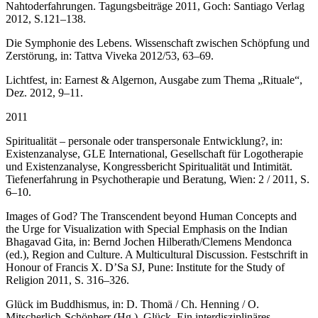
Nahtoderfahrungen. Tagungsbeiträge 2011, Goch: Santiago Verlag
2012, S.121–138.
Die Symphonie des Lebens. Wissenschaft zwischen Schöpfung und
Zerstörung, in: Tattva Viveka 2012/53, 63–69.
Lichtfest, in: Earnest & Algernon, Ausgabe zum Thema „Rituale“,
Dez. 2012, 9–11.
2011
Spiritualität – personale oder transpersonale Entwicklung?, in:
Existenzanalyse, GLE International, Gesellschaft für Logotherapie
und Existenzanalyse, Kongressbericht Spiritualität und Intimität.
Tiefenerfahrung in Psychotherapie und Beratung, Wien: 2 / 2011, S.
6–10.
Images of God? The Transcendent beyond Human Concepts and
the Urge for Visualization with Special Emphasis on the Indian
Bhagavad Gita, in: Bernd Jochen Hilberath/Clemens Mendonca
(ed.), Region and Culture. A Multicultural Discussion. Festschrift in
Honour of Francis X. D’Sa SJ, Pune: Institute for the Study of
Religion 2011, S. 316–326.
Glück im Buddhismus, in: D. Thomä / Ch. Henning / O.
Mitscherlich-Schönherr (Hg.), Glück. Ein interdisziplinäres