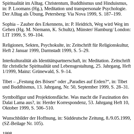
Spiritualität im Alltag. Christentum, Buddhismus und Hinduismus,
in: P. Loomans (Hg.), Meditation und transpersonale Psychologie.
Der Alltag als Übung, Petersberg: Via Nova 1999, S. 187–199.
Sophia – Zauber des Erkennens, in: P. Heidrich, Weg wird Weg im
Gehen (Hg. M. Niemann, K. Schultz), Münster/ Hamburg/ London:
LIT 1999, S. 99–104.
Religionen, Sekten, Psychokulte, in: Zeitschrift für Religionskultur,
Heft 2 Januar 1999, Darmstadt 1999, S. 5–29.
Interkulturalität als Identitätspartnerschaft, in: Meditation. Zeitschrift
für christliche Spiritualität und Lebensgestaltung, 25. Jahrgang, Heft
1/1999, Mainz: Grünewald, S. 9–14.
Tibet – „Festung des Bösen“ oder „Paradies auf Erden?“, in: Tibet
und Buddhismus, 13. Jahrgang, Nr. 50, September 1999, S. 28–31.
Symbolfigur und Projektionsfläche. Was macht die Faszination des
Dalai Lama aus?, in: Herder Korrespondenz, 53. Jahrgang Heft 10,
Oktober 1999, S. 506–510.
Wunschbilder der Hoffnung, in: Süddeutsche Zeitung, 8./9.05.1999,
(SZ-Beilage Nr. 105).
1998