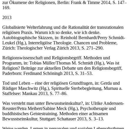
zur Ökumene der Religionen, Berlin: Frank & Timme 2014, S. 147–
169.
2013
Globalisierte Welterfahrung und die Rationalität der transrationalen
religiösen Praxis. Warum ich so denke, wie ich denke.
Autobiographische Skizzen, in: Reinhold Bernhardt/Perry Schmidt-
Leukel (Hg.), Interreligiöse Theologie. Chancen und Probleme,
Zürich: Theologischer Verlag Zürich 2013, S. 271–290.
Religionswissenschaft und Religionsbegriff. Methoden und
Programm, in: Tobias Müller/Thomas M. Schmidt (Hg.), Was ist
Religion? Beiträge zur aktuellen Debatte um den Religionsbegriff,
Paderborn: Ferdinand Schöningh 2013, S. 31–53.
Tod und Leben – eine der religiösen Grundfragen, in: Gerda und
Rüdiger Maschwitz (Hg.), Spirituelle Sterbebegleitung, Murnau a.
Staffelsee: Mankau 2013, S. 77–86.
Was versteht man unter Bewusstseinskultur?, in: Ulrike Anderssen-
Reuster/Petra Meibert/Sabine Meck (Hg.), Psychotherapie und
buddhistisches Geistestraining. Methoden einer achtsamen
Bewusstseinskultur, Stuttgart: Schattauer 2013, S. 3–13.
Weise werden. Lernen in personalen und sozialen Lebensrhythmen,