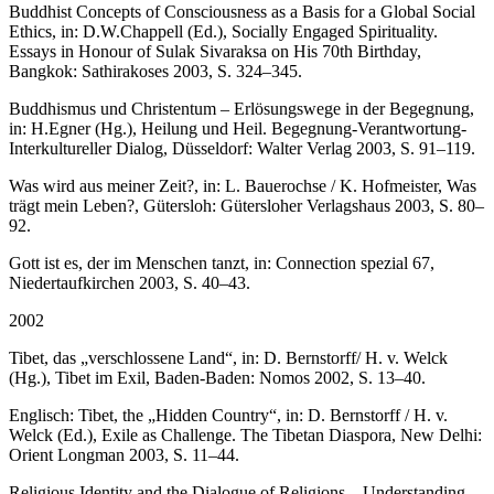
Buddhist Concepts of Consciousness as a Basis for a Global Social
Ethics, in: D.W.Chappell (Ed.), Socially Engaged Spirituality.
Essays in Honour of Sulak Sivaraksa on His 70th Birthday,
Bangkok: Sathirakoses 2003, S. 324–345.
Buddhismus und Christentum – Erlösungswege in der Begegnung,
in: H.Egner (Hg.), Heilung und Heil. Begegnung-Verantwortung-
Interkultureller Dialog, Düsseldorf: Walter Verlag 2003, S. 91–119.
Was wird aus meiner Zeit?, in: L. Bauerochse / K. Hofmeister, Was
trägt mein Leben?, Gütersloh: Gütersloher Verlagshaus 2003, S. 80–
92.
Gott ist es, der im Menschen tanzt, in: Connection spezial 67,
Niedertaufkirchen 2003, S. 40–43.
2002
Tibet, das „verschlossene Land“, in: D. Bernstorff/ H. v. Welck
(Hg.), Tibet im Exil, Baden-Baden: Nomos 2002, S. 13–40.
Englisch: Tibet, the „Hidden Country“, in: D. Bernstorff / H. v.
Welck (Ed.), Exile as Challenge. The Tibetan Diaspora, New Delhi:
Orient Longman 2003, S. 11–44.
Religious Identity and the Dialogue of Religions – Understanding