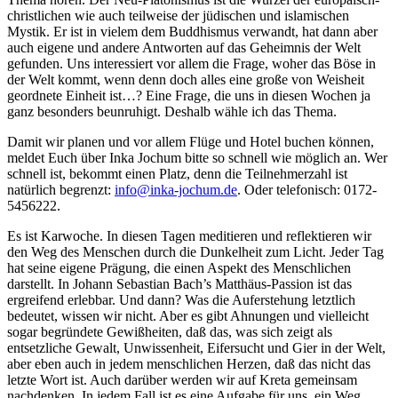
christlichen wie auch teilweise der jüdischen und islamischen
Mystik. Er ist in vielem dem Buddhismus verwandt, hat dann aber
auch eigene und andere Antworten auf das Geheimnis der Welt
gefunden. Uns interessiert vor allem die Frage, woher das Böse in
der Welt kommt, wenn denn doch alles eine große von Weisheit
geordnete Einheit ist…? Eine Frage, die uns in diesen Wochen ja
ganz besonders beunruhigt. Deshalb wähle ich das Thema.
Damit wir planen und vor allem Flüge und Hotel buchen können,
meldet Euch über Inka Jochum bitte so schnell wie möglich an. Wer
schnell ist, bekommt einen Platz, denn die Teilnehmerzahl ist
natürlich begrenzt:
info@inka-jochum.de
. Oder telefonisch: 0172-
5456222.
Es ist Karwoche. In diesen Tagen meditieren und reflektieren wir
den Weg des Menschen durch die Dunkelheit zum Licht. Jeder Tag
hat seine eigene Prägung, die einen Aspekt des Menschlichen
darstellt. In Johann Sebastian Bach’s Matthäus-Passion ist das
ergreifend erlebbar. Und dann? Was die Auferstehung letztlich
bedeutet, wissen wir nicht. Aber es gibt Ahnungen und vielleicht
sogar begründete Gewißheiten, daß das, was sich zeigt als
entsetzliche Gewalt, Unwissenheit, Eifersucht und Gier in der Welt,
aber eben auch in jedem menschlichen Herzen, daß das nicht das
letzte Wort ist. Auch darüber werden wir auf Kreta gemeinsam
nachdenken. In jedem Fall ist es eine Aufgabe für uns, ein Weg